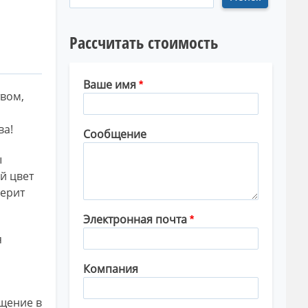
Рассчитать стоимость
Ваше имя
твом,
ва!
Сообщение
ы
й цвет
верит
Электронная почта
я
Компания
щение в