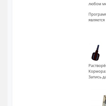
любом ме
Программ
является
Растворё
Кормораз
Запись да