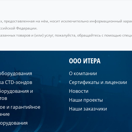
ах, предоставленная на нём, носит исключительно информационный характ
ссийской Федерации.
занных товаров и (или) услуг, пожалуйста, обращайтесь с помощью специ
ООО ИТЕРА
 оборудования
О компании
ка CTD-зондов
Сертификаты и лицензии
борудования и
Новости
тов
Наши проекты
ое и гарантийное
Наши заказчики
ание
борудования