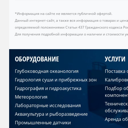
*Информация на сайте не является публичной офертой.
Данный интернет-сайт, а также вся информация о товарах и цен
определяемой положениями Статьи 437 Гражданского кодекса Ро
Для получения подробной информации о наличии и стоимости ука
ОБОРУДОВАНИЕ
УСЛУГИ
Глубоководная океанология
Поставка
Гидрология суши и прибрежных зон
Калибров
Гидрография и гидроакустика
Подбор о
компонен
Метеорология
Техническ
Лабораторные исследования
обслужив
Аквакультура и рыборазведение
Аренда о
Промышленные датчики