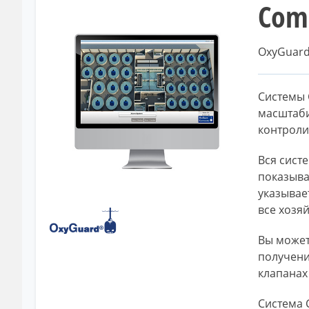
Сom
OxyGuard
Системы 
масштаби
контроли
Вся сист
показыва
указывае
все хозяй
Вы может
получени
клапанах 
Система 