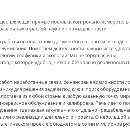
существляющая прямые поставки контрольно-измеритель
 различных отраслей науки и промышленности.
работы по подготовке документов на грант или тендер 
бслуживания. Помогаем деятельности научно-исследоват
логии, геофизики и экологии. Мы не торговая и не
тов, с которой удобно, четко и безопасно реализовыва
работ, наработанные связи, финансовые возможности ло
чику для решения задачи под ключ: поиск оборудовани
поставка из любой страны в любую заданную точку мир
-сервисное обслуживание и калибровка. Речь идет о по
вания, где каждая закупка – это отдельно «решабельн
ке или о реализации длительного проекта. О небольшой з
атегическом проекте с бюджетом в сотни миллионов ру