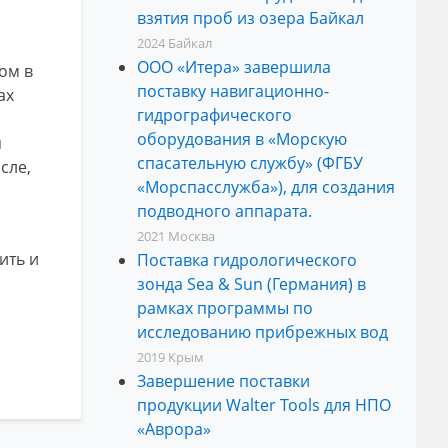
взятия проб из озера Байкал
2024
Байкал
ООО «Итера» завершила
ом в
поставку навигационно-
ах
гидрографического
я
оборудования в «Морскую
я
спасательную службу» (ФГБУ
сле,
«Морспасслужба»), для создания
подводного аппарата.
2021
Москва
ить и
Поставка гидрологического
зонда Sea & Sun (Германия) в
рамках программы по
исследованию прибрежных вод
2019
Крым
Завершение поставки
продукции Walter Tools для НПО
«Аврора»