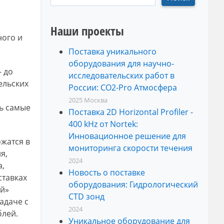
Наши проекты
ного и
Поставка уникального
оборудования для научно-
– до
исследовательских работ в
ельских
России: CO2-Pro Атмосфера
2025
Москва
ть самые
Поставка 2D Horizontal Profiler -
400 kHz от Nortek:
Инновационное решение для
жатся в
мониторинга скорости течения
я,
2024
а,
Новость о поставке
ставках
оборудования: Гидрологический
ый»
CTD зонд
адаче с
2024
блей.
Уникальное оборудование для