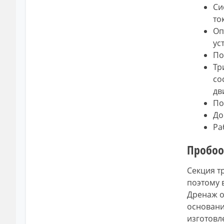
Си
то
Оп
ус
По
Тр
со
дви
По
До
Ра
Пробоо
Секция т
поэтому 
Дренаж о
основани
изготовле