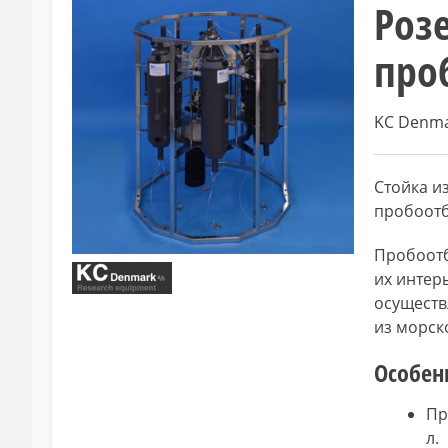
Розе
про
KC Denma
Стойка и
пробоотб
Пробоотб
их интер
осуществ
из морско
Особен
Пр
л.