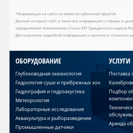
*Информация на сайте не является публичной офертой.
Данный интернет-сайт, а также вся информация о товарах и цен
определяемой положениями Статьи 437 Гражданского кодекса Ро
Для получения подробной информации о наличии и стоимости ука
ОБОРУДОВАНИЕ
УСЛУГИ
Глубоководная океанология
Поставка
Гидрология суши и прибрежных зон
Калибров
Гидрография и гидроакустика
Подбор о
компонен
Метеорология
Техническ
Лабораторные исследования
обслужив
Аквакультура и рыборазведение
Аренда о
Промышленные датчики