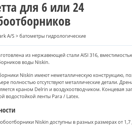
тта для 6 или 24
боотборников
rk A/S > батометры гидрологические
зготовлена из нержавеющей стали AISI 316, вместимость
орников воды Niskin.
орники Niskin имеют неметаллическую конструкцию, по
ьере полностью отсутствуют металлические детали. Дре
ляется краном Delrin и воздухоотводчиком. Концевая за
й водостойкой ленты Para / Latex.
ности
обоотборники Niskin доступны в разных размерах от 1,7 