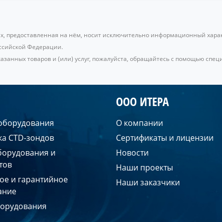
ах, предоставленная на нём, носит исключительно информационный характ
ссийской Федерации.
занных товаров и (или) услуг, пожалуйста, обращайтесь с помощью специ
ООО ИТЕРА
 оборудования
О компании
ка CTD-зондов
Сертификаты и лицензии
борудования и
Новости
тов
Наши проекты
ое и гарантийное
Наши заказчики
ание
борудования