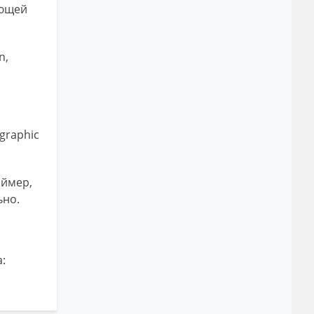
еющей
n,
graphic
аймер,
ьно.
: