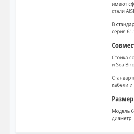
имеют сф
стали AI
В станда
серия 61.
Совмес
Стойка с
и Sea Bir
Стандартн
кабели и
Размер
Модель 6
диаметр 1