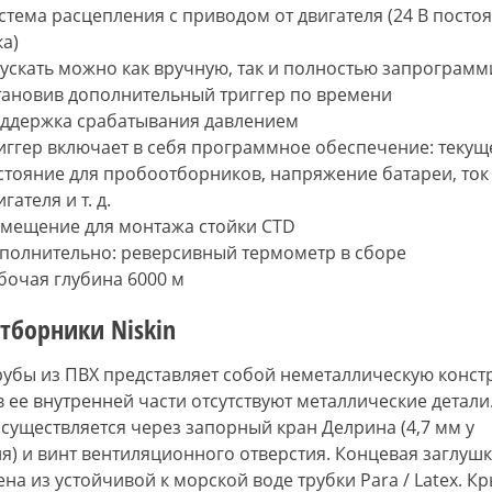
стема расцепления с приводом от двигателя (24 В посто
ка)
ускать можно как вручную, так и полностью запрограмм
тановив дополнительный триггер по времени
ддержка срабатывания давлением
иггер включает в себя программное обеспечение: текущ
стояние для пробоотборников, напряжение батареи, ток
гателя и т. д.
мещение для монтажа стойки CTD
полнительно: реверсивный термометр в сборе
бочая глубина 6000 м
тборники Niskin
рубы из ПВХ представляет собой неметаллическую конст
в ее внутренней части отсутствуют металлические детали
существляется через запорный кран Делрина (4,7 мм у
я) и винт вентиляционного отверстия. Концевая заглуш
на ​​из устойчивой к морской воде трубки Para / Latex. 