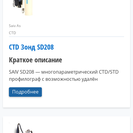
Saiv As
CTD
CTD Зонд SD208
Краткое описание
SAIV SD208 — многопараметрический CTD/STD
профилограф с возможностью удалён
Подробнее