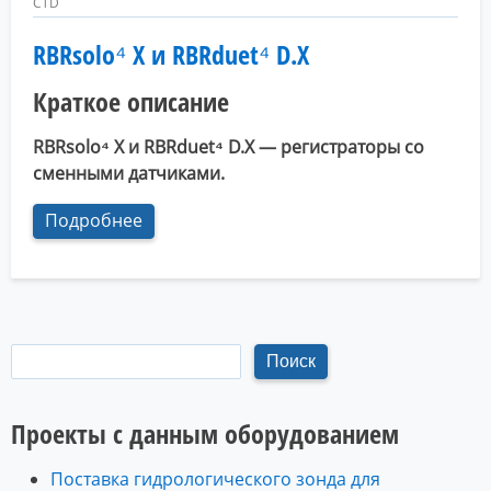
CTD
RBRsolo⁴ X и RBRduet⁴ D.X
Краткое описание
RBRsolo⁴ X и RBRduet⁴ D.X — регистраторы со
сменными датчиками.
Подробнее
Проекты с данным оборудованием
Поставка гидрологического зонда для