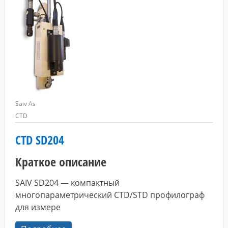
Saiv As
CTD
CTD SD204
Краткое описание
SAIV SD204 — компактный
многопараметрический CTD/STD профилограф
для измере